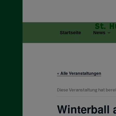
Zum
Inhalt
springen
St. 
Startseite
News
« Alle Veranstaltungen
Diese Veranstaltung hat bere
Winterball 