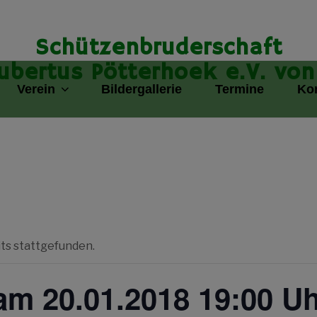
Schützenbruderschaft
Hubertus Pötterhoek e.V. von
Verein
Bildergallerie
Termine
Ko
its stattgefunden.
am 20.01.2018 19:00 U