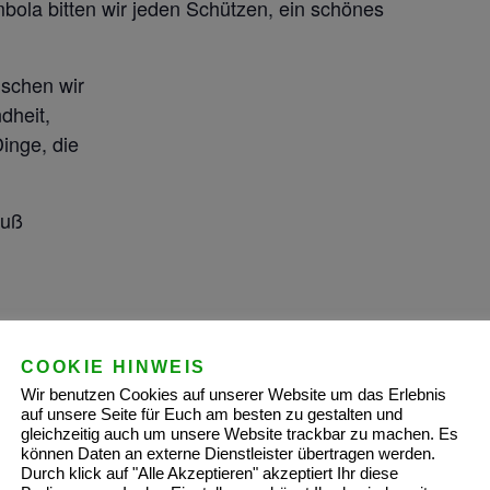
mbola bitten wir jeden Schützen, ein schönes
schen wir
dheit,
Dinge, die
ruß
COOKIE HINWEIS
ANSTALTER
VERANSTALTUNGSO
RT
Wir benutzen Cookies auf unserer Website um das Erlebnis
zenbruderschaft St.
auf unsere Seite für Euch am besten zu gestalten und
Münster, Wersehof
tus Pötterhoek
gleichzeitig auch um unsere Website trackbar zu machen. Es
Dorbaumstraße 1
l
können Daten an externe Dienstleister übertragen werden.
Durch klick auf "Alle Akzeptieren" akzeptiert Ihr diese
Münster
,
Nordrhein-
@schuetzenbrudersch