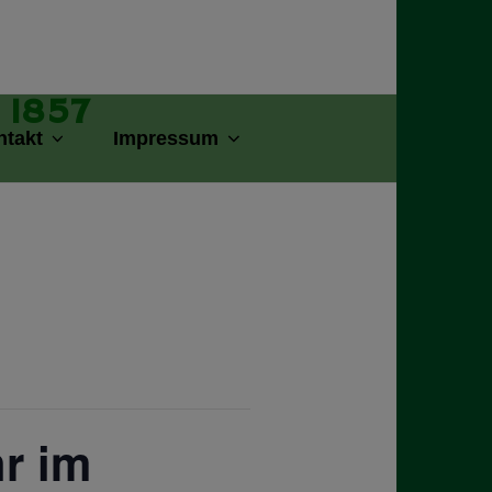
 1857
ntakt
Impressum
hr im