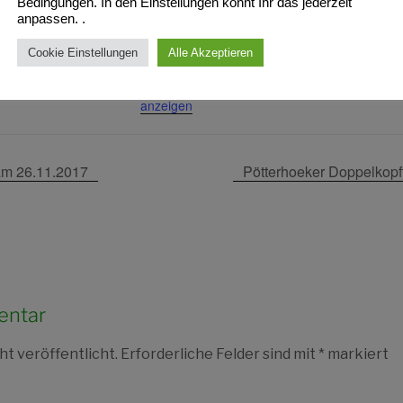
Bedingungen. In den Einstellungen könnt Ihr das jederzeit
Westfalen
48157
oetterhoek.de
anpassen. .
Deutschland
Google Karte
stalter-Website
Cookie Einstellungen
Alle Akzeptieren
anzeigen
igen
Veranstaltungsort-Website
anzeigen
m 26.11.2017
Pötterhoeker Doppelkopf
entar
ht veröffentlicht.
Erforderliche Felder sind mit
*
markiert