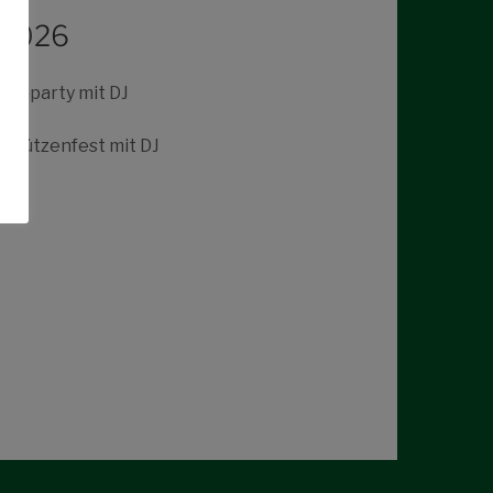
.2026
zenparty mit DJ
chützenfest mit DJ