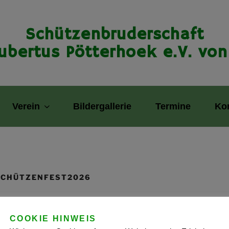
Schützenbruderschaft
Hubertus Pötterhoek e.V. von
Verein
Bildergallerie
Termine
Ko
SCHÜTZENFEST2026
COOKIE HINWEIS