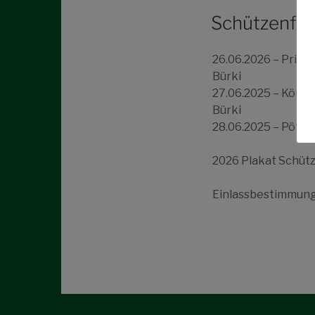
Schützenfes
26.06.2026 – Prinz
Bürki
27.06.2025 – Köni
Bürki
28.06.2025 – Pött
2026 Plakat Schüt
Einlassbestimmun