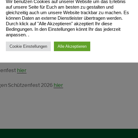
Wir benutzen Cookies auf unserer Website um das Erlebnis
auf unsere Seite für Euch am besten zu gestalten und
t St. Hubertus Pötterhoek 26.- 28.06
gleichzeitig auch um unsere Website trackbar zu machen. Es
können Daten an externe Dienstleister übertragen werden.
Durch klick auf "Alle Akzeptieren" akzeptiert Ihr diese
enschießen, Pokalschießen und Medaillenschießen & Schüt
Bedingungen. In den Einstellungen könnt Ihr das jederzeit
anpassen. .
gsschießen, Kinderkönigsschießen, Familienprogramm und S
Cookie Einstellungen
Alle Akzeptieren
erhoeker Schießcup & Pöttermannschießen
zenfest
hier
gen Schützenfest 2026
hier