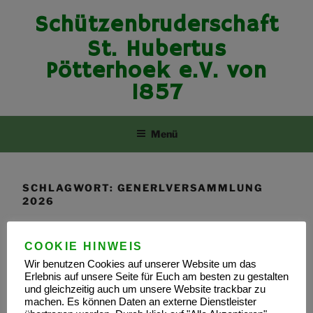
Zum
Schützenbruderschaft
Inhalt
springen
St. Hubertus
Pötterhoek e.V. von
1857
Menü
SCHLAGWORT:
GENERLVERSAMMLUNG
2026
Generalversammlung 2026 – 22.11.2026
COOKIE HINWEIS
Wir benutzen Cookies auf unserer Website um das
Erlebnis auf unsere Seite für Euch am besten zu gestalten
Datum: 22.11.2026
und gleichzeitig auch um unsere Website trackbar zu
Wo: Festsaal „Dat Handorfer Huus“
machen. Es können Daten an externe Dienstleister