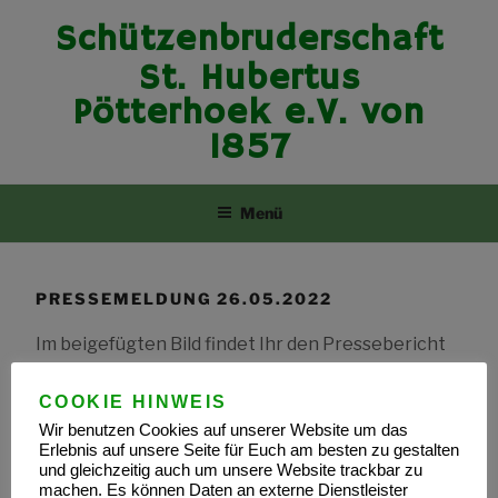
Zum
Schützenbruderschaft
Inhalt
springen
St. Hubertus
Pötterhoek e.V. von
1857
Menü
PRESSEMELDUNG 26.05.2022
Im beigefügten Bild findet Ihr den Pressebericht
in den Westfälischen Nachrichten vom 26.05.2022
COOKIE HINWEIS
Wir benutzen Cookies auf unserer Website um das
Erlebnis auf unsere Seite für Euch am besten zu gestalten
und gleichzeitig auch um unsere Website trackbar zu
machen. Es können Daten an externe Dienstleister